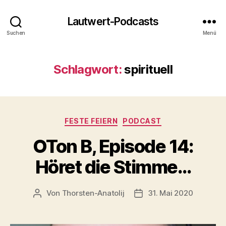
Lautwert-Podcasts
Suchen
Menü
Schlagwort:
spirituell
Kategorien
FESTE FEIERN
PODCAST
OTon B, Episode 14:
Höret die Stimme…
Von
Thorsten-Anatolij
31. Mai 2020
Beitragsautor
Veröffentlichungsdatu