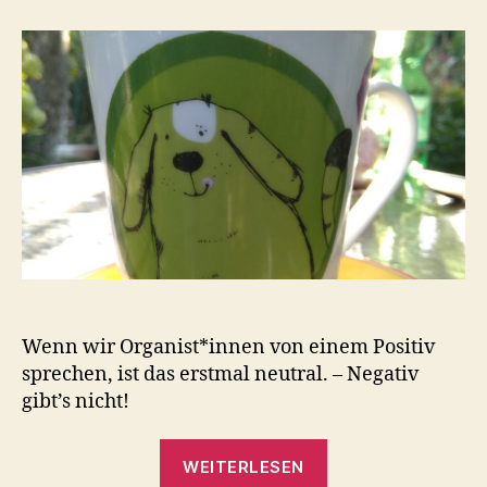
B,
Episode
29:
Positiv
von
Geisteshand
Wenn wir Organist*innen von einem Positiv
sprechen, ist das erstmal neutral. – Negativ
gibt’s nicht!
„OTon
WEITERLESEN
B,