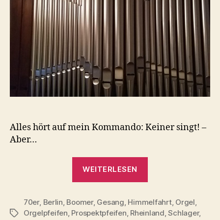
Alles hört auf mein Kommando: Keiner singt! –
Aber…
„OTon
WEITERLESEN
B,
Episode
70er
,
Berlin
,
Boomer
,
Gesang
,
Himmelfahrt
13:
,
Orgel
,
Orgelpfeifen
,
Prospektpfeifen
,
Rheinland
,
Schlager
,
Schlagwörter
Wenn