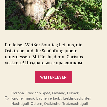
Ein leiser Weißer Sonntag bei uns, die
Ostkirche und die Schöpfung jubeln
unterdessen. Mit Recht, denn: Christos
voskrese! Поздравляю с праздником!
„OTon
WEITERLESEN
B,
Episode
Corona
,
Friedrich Spee
,
Gesang
,
Humor
8:
,
Kirchenmusik
,
Lachen erlaubt
,
Lieblingsdichter
,
Schlagwörter
Ex
Nachtigall
,
Ostern
,
Ostkirche
,
Trutznachtigall
oriente