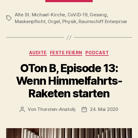
Episode
Alte St. Michael-Kirche
,
CoViD-19
,
Gesang
29:
,
Schlagwörter
Maskenpflicht
,
Orgel
,
Physik
,
Raumschiff Enterprise
Positiv
von
Geisteshand“
Kategorien
AUDITE
FESTE FEIERN
PODCAST
OTon B, Episode 13:
Wenn Himmelfahrts-
Raketen starten
Von
Thorsten-Anatolij
24. Mai 2020
Beitragsautor
Veröffentlichungsdatum