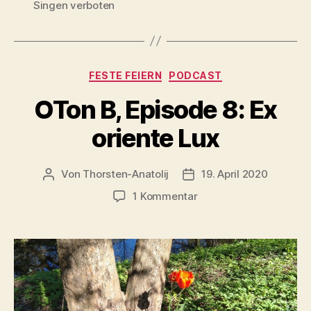
Singen verboten
Himmelfahrts-
Raketen
starten“
Kategorien
FESTE FEIERN
PODCAST
OTon B, Episode 8: Ex
oriente Lux
Von
Thorsten-Anatolij
19. April 2020
Beitragsautor
Veröffentlichungsdatum
zu
1 Kommentar
OTon
B,
Episode
8:
Ex
oriente
Lux