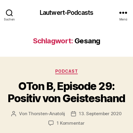
Lautwert-Podcasts
Suchen
Menü
Schlagwort:
Gesang
Kategorien
PODCAST
OTon B, Episode 29:
Positiv von Geisteshand
Von
Thorsten-Anatolij
13. September 2020
Beitragsautor
Veröffentlichungsdatum
zu
1 Kommentar
OTon